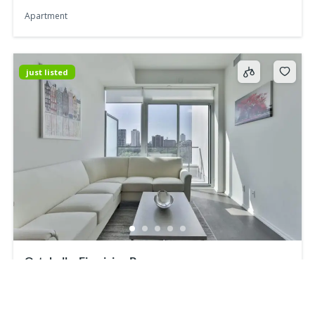
Apartment
just listed
Ortebello, Fiumicino Paese
118,000€
Eur
2
dormitoare
2
băi
119
m²