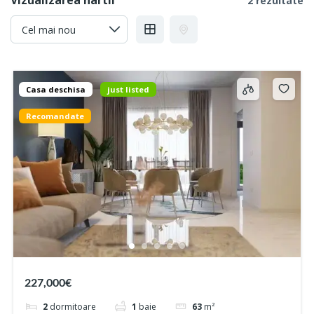
Vizualizarea hartii
2 rezultate
Casa deschisa
just listed
Recomandate
227,000€
2
dormitoare
1
baie
63
m²