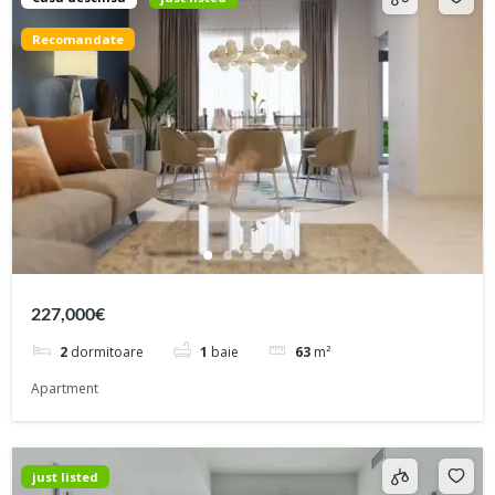
Recomandate
227,000€
2
dormitoare
1
baie
63
m²
Apartment
just listed