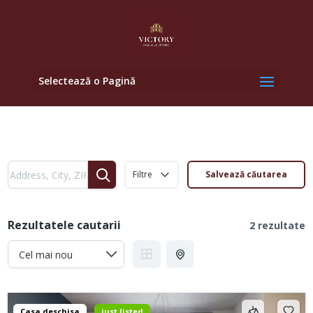
Selectează o Pagină
Filtre
Salvează căutarea
Rezultatele cautarii
2 rezultate
Casa deschisa
just listed