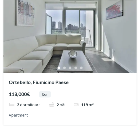
Ortebello, Fiumicino Paese
118,000€
Eur
2
dormitoare
2
băi
119
m²
Apartment