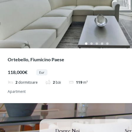
Ortebello, Fiumicino Paese
118,000€
Eur
2
dormitoare
2
băi
119
m²
Apartment
Despre Noi
Ser