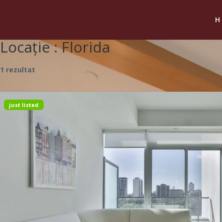
Locație :
Florida
1 rezultat
just listed