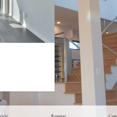
vicii
Resurse
Con