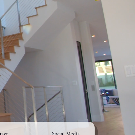
tact
Social Media