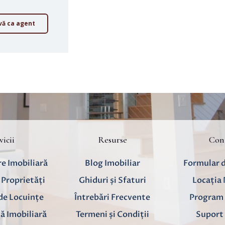
-vă ca agent
vicii
Resurse
Con
e Imobiliară
Blog Imobiliar
Formular 
 Proprietăți
Ghiduri și Sfaturi
Locația
 de Locuințe
Întrebări Frecvente
Program 
ă Imobiliară
Termeni și Condiții
Suport 