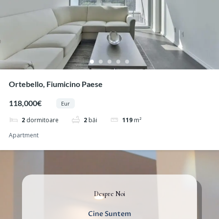
Ortebello, Fiumicino Paese
118,000€
Eur
2
dormitoare
2
băi
119
m²
Apartment
Despre Noi
Cine Suntem